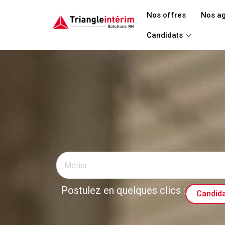
Aller
Nos offres
Nos a
au
contenu
Candidats
Postulez en quelques clics :
Candida