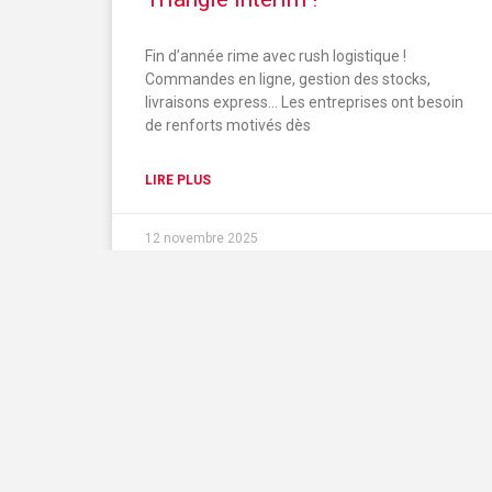
Fin d’année rime avec rush logistique !
Commandes en ligne, gestion des stocks,
livraisons express… Les entreprises ont besoin
de renforts motivés dès
LIRE PLUS
12 novembre 2025
Triangle Intérim Solutions RH vous accompagne
dans votre recherche d’emploi partout en France.