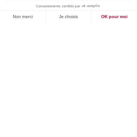
NOS ENGAGEMENTS
Triangle Intérim Solutions RH s’engage au quotidien en faveur
de la
responsabilité
, du
respect des personnes
, de la
sécurité
et de
pratiques durables
, au service de ses
collaborateurs et de ses partenaires.
En savoir plus