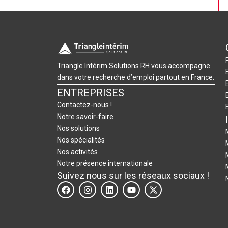
Triangle Intérim Solutions RH vous accompagne
dans votre recherche d’emploi partout en France.
ENTREPRISES
Contactez-nous !
Notre savoir-faire
Nos solutions
Nos spécialités
Nos activités
Notre présence internationale
Suivez nous sur les réseaux sociaux !
F
I
L
Y
X
a
n
i
o
-
c
s
n
u
t
e
t
k
t
w
b
a
e
u
i