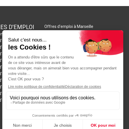
ES D'EMPLOI
Offres d'emploi à Marseille
Offres d'emploi à
nces en France
Montpellier
d'emploi en intérim
Offres d'emploi à Nantes
d'emploi en CDD
Offres d'emploi à Nice
d'emploi en CDII
Offres d'emploi à Paris
d'emploi à Angers
Offres d'emploi à Reims
d'emploi à Bordeaux
Offres d'emploi à Rennes
d'emploi à Dijon
Offres d'emploi à Saint-
d'emploi à Grenoble
Etienne
d'emploi à Le Havre
Offres d'emploi à
'emploi à Lille
Strasbourg
d'emploi à Lyon
Offres d'emploi à Toulon
Offres d'emploi à Toulouse