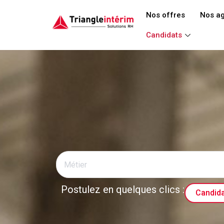
Aller
Nos offres
Nos a
au
contenu
Candidats
Postulez en quelques clics :
Candida