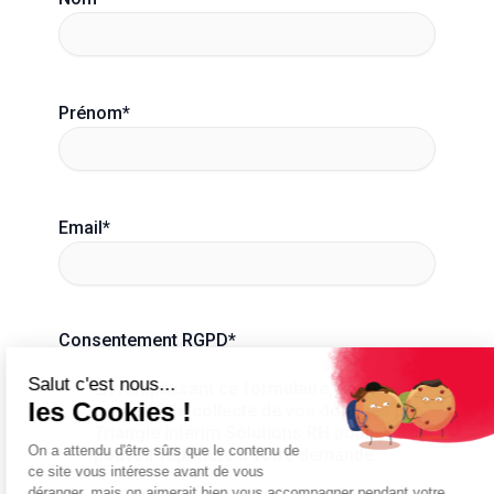
Prénom
*
Email
*
Consentement RGPD
*
En remplissant ce formulaire, vous
acceptez la collecte de vos données par
Triangle Intérim Solutions RH pour
pouvoir répondre à votre demande