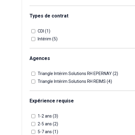
Types de contrat
CDI (
1
)
Intérim (
5
)
Agences
Triangle Intérim Solutions RH EPERNAY (
2
)
Triangle Intérim Solutions RH REIMS (
4
)
Expérience requise
1-2 ans (
3
)
2-5 ans (
2
)
5-7 ans (
1
)