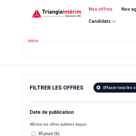
Aller
Nos offres
Nos a
au
contenu
Candidats
Métier
FILTRER LES OFFRES
Effacer tous les c
Date de publication
Afficher les offres publiées depuis
30 jours (
6
)