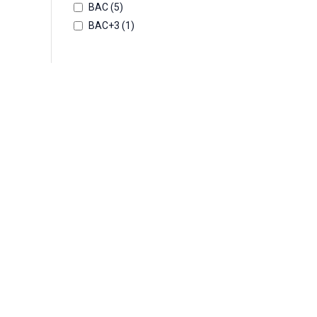
BAC (
5
)
BAC+3 (
1
)