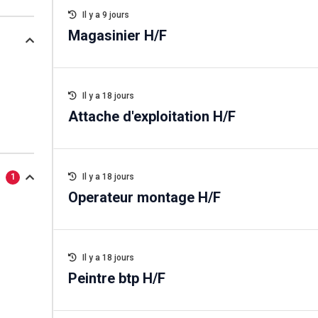
Il y a 9 jours
Magasinier H/F
Il y a 18 jours
Attache d'exploitation H/F
1
Il y a 18 jours
Operateur montage H/F
Il y a 18 jours
Peintre btp H/F