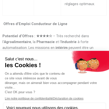
réglages optimaux.
Offres d’Emploi Conducteur de Ligne
Potentiel d’Offres :
★★★★☆
– Très recherché dans
l’
Agroalimentaire
, la
Pharmacie
et l’
Industrie
à forte
automatisation. Les missions en
intérim
peuvent être un
tremplin vers des postes à responsabilité.
Témoignage :
Yasmine, 31 ans :
« J’adore le rythme de la ligne, on ne voit pas le
temps passer ! En intérim, j’ai pu travailler dans l’agroalimentaire
puis dans la cosmétique. Il faut être très organisée et savoir gérer
son équipe. Ce que j’apprécie, c’est la stabilité des missions : les
agences proposent souvent des contrats longs qui permettent de
bien s’intégrer à l’usine. »