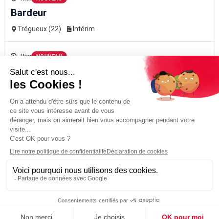
Bardeur
Trégueux (22)
Intérim
Hier
NOUVEAU
Cariste H/F avec caces 1 et 3,
chauche
Chauché (85)
Intérim
Hier
NOUVEAU
Charpentier H/F
Trégueux (22)
Intérim
Hier
NOUVEAU
Charpentiers n3/n4 H/F
Saint-Donan (22)
Intérim