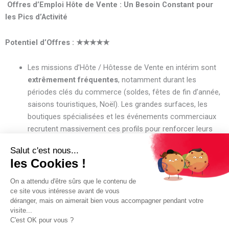
Offres d’Emploi Hôte de Vente : Un Besoin Constant pour
les Pics d’Activité
Potentiel d’Offres :
★★★★★
Les missions d’Hôte / Hôtesse de Vente en intérim sont
extrêmement fréquentes
, notamment durant les
périodes clés du commerce (soldes, fêtes de fin d’année,
saisons touristiques, Noël). Les grandes surfaces, les
boutiques spécialisées et les événements commerciaux
recrutent massivement ces profils pour renforcer leurs
équipes.
Témoignage :
« J’aime l’énergie du commerce. En intérim, j’ai pu travailler pour
des marques de prêt-à-porter haut de gamme et pour des
magasins de sport. C’est très valorisant d’aider les clients à
trouver exactement ce qu’ils cherchent et de participer à l’atteinte