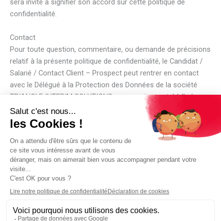
sera invité à signifier son accord sur cette politique de
confidentialité.
Contact
Pour toute question, commentaire, ou demande de précisions
relatif à la présente politique de confidentialité, le Candidat /
Salarié / Contact Client – Prospect peut rentrer en contact
avec le Délégué à la Protection des Données de la société
TRIANGLE INTERIM SOLUTIONS par courrier postal à l’adresse
suivante :
TRIANGLE INTERIM SOLUTIONS RH
A l’attention du Délégué à la Protection des Données (DPD)
11 avenue de l’Ados
95800 Cergy utilisez ce dernier. Les clauses de confidentialité
du service Gravatar sont disponibles ici :
https://automattic.com/privacy/. Après validation de votre
commentaire, votre photo de profil sera visible publiquement
à coté de votre commentaire.